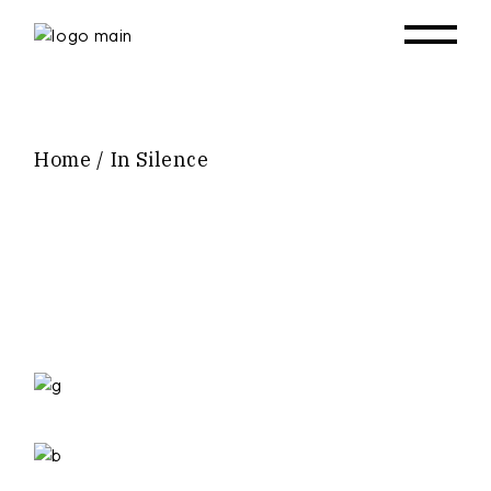
Skip
to
the
content
Home
In Silence